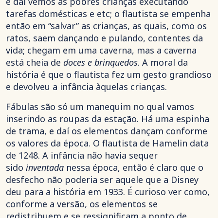
e daí vemos as pobres crianças executando
tarefas domésticas e etc; o flautista se empenha
então em “salvar” as crianças, as quais, como os
ratos, saem dançando e pulando, contentes da
vida; chegam em uma caverna, mas a caverna
está cheia de
doces e brinquedos
. A moral da
história é que o flautista fez um gesto grandioso
e devolveu a infância àquelas crianças.
Fábulas são só um manequim no qual vamos
inserindo as roupas da estação. Há uma espinha
de trama, e daí os elementos dançam conforme
os valores da época. O flautista de Hamelin data
de 1248. A infância não havia sequer
sido
inventada
nessa época, então é claro que o
desfecho não poderia ser aquele que a Disney
deu para a história em 1933. É curioso ver como,
conforme a versão, os elementos se
redistribuem e se ressignificam a ponto de