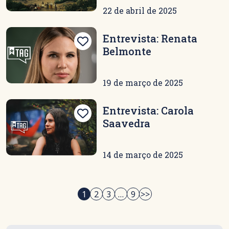
22 de abril de 2025
Entrevista: Renata
Belmonte
19 de março de 2025
Entrevista: Carola
Saavedra
14 de março de 2025
Paginação
1
2
3
…
9
>>
de
posts